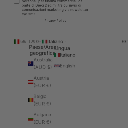
personali per finalità commerciali da
parte di Dieci Decimi, tra cui invio di
comunicazioni marketing via newsletter
e/o sms.
Privacy Policy
Italiano
© 
Italia (EUR €)
Paese/Area
Lingua
geografica
Italiano
Australia
English
(AUD $)
Austria
(EUR €)
Belgio
(EUR €)
Bulgaria
(EUR €)