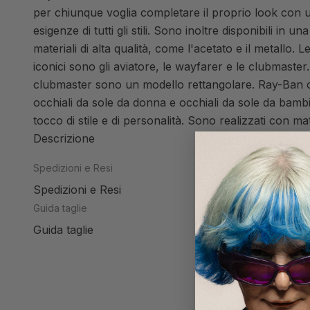
per chiunque voglia completare il proprio look con un 
esigenze di tutti gli stili. Sono inoltre disponibili i
materiali di alta qualità, come l'acetato e il metallo.
iconici sono gli aviatore, le wayfarer e le clubmast
clubmaster sono un modello rettangolare. Ray-Ban of
occhiali da sole da donna e occhiali da sole da bamb
tocco di stile e di personalità. Sono realizzati con ma
Descrizione
Spedizioni e Resi
Spedizioni e Resi
Guida taglie
Guida taglie