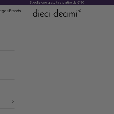
Spedizione gratuita a partire da €150
e
egozi
Brands