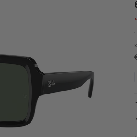
E
O
S
S