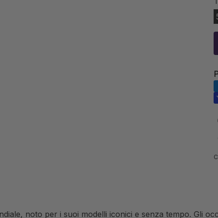
T
P
C
diale, noto per i suoi modelli iconici e senza tempo. Gli o