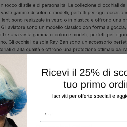
tocco di stile e di personalità. La collezione di occhiali d
n una vasta gamma di colori e modelli, perfetti per ogni occasi
 Le lenti sono realizzate in vetro o in plastica e offrono una 
er. Gli aviatore sono un modello classico con forma a gocci
fre una vasta gamma di colori e modelli, perfetti per ogni 
ino. Gli occhiali da sole Ray-Ban sono un accessorio perfet
teriali di alta qualità e offrono una protezione ottimale dai r
Ricevi il 25% di sc
tuo primo ord
Iscriviti per offerte speciali e ag