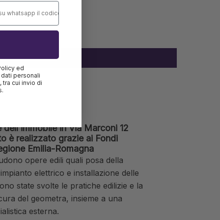
Policy ed
 dati personali
tra cui invio di
s.
e dell’immobile in Via Marconi 12
to è realizzato grazie ai Fondi
Regione Emilia-Romagna
cludono opere edili quali posa della
mpianto elettrico e installazione delle
no state svolte le pratiche edilizie e la
cura del geometra, insieme a una
listica esterna.