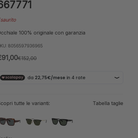
667771
saurito
cchiale 100% originale con garanzia
KU: 8056597936965
Prezzo scontato
€91,00
Prezzo
€152,00
copri tutte le varianti:
Tabella taglie