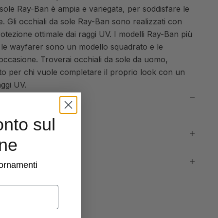
a sole Ray-Ban è ampia e variegata, per soddisfare le
one. Gli occhiali da sole Ray-Ban sono realizzati con
protezione ottimale dai raggi UV. I modelli Ray-Ban più
a, le wayfarer sono un modello squadrato e le
occasione. Troverai occhiali da sole da uomo,
to per chi vuole completare il proprio look con un
aggi UV.
onto sul
ine
giornamenti