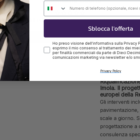
Recensioni Clienti
Numero di telefono
Sii il primo a scrivere una recensione
Sblocca l'offerta
Scrivi una recensione
Ho preso visione dell'informativa sulla Privacy 
esprimo il mio consenso al trattamento dei miei
per finalità commerciali da parte di Dieci Decimi, 
comunicazioni marketing via newsletter e/o sm
Privacy Policy
Riqualificazion
Imola. Il proget
europei della 
Gli interventi in
pavimentazione, i
scale a giorno. So
progettazione a 
consulenza specia