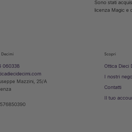
Sono stati acquis
licenza Magic e 
i Decimi
Scopri
6 060338
Ottica Dieci
icadiecidecimi.com
I nostri nego
useppe Mazzini, 25/A
Contatti
aenza
Il tuo accou
0576850390