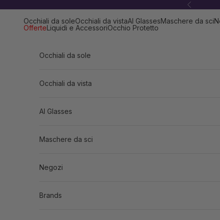
Vai al contenuto
Precedent
Occhiali da sole
Occhiali da vista
AI Glasses
Maschere da sci
N
Offerte
Liquidi e Accessori
Occhio Protetto
Occhiali da sole
Occhiali da vista
AI Glasses
Maschere da sci
Negozi
Brands