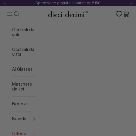
Vai al contenuto
Spedizione gratuita a partire da €150
Precedente
Su
Apri il menu di navigazione
Mostra
Mostra il menu di ricerca
Occhiali da
sole
Occhiali da
vista
AI Glasses
Maschere
da sci
Negozi
Brands
Offerte