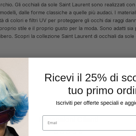
marchio. Gli occhiali da sole Saint Laurent sono realizzati co
delli, dalle forme classiche a quelle più audaci. I materiali
età di colori e filtri UV per proteggere gli occhi dai raggi da
 proprio stile e il proprio gusto per la moda. Sono adatti s
ibero. Scopri la collezione Saint Laurent di occhiali da sole 
Ricevi il 25% di sc
tuo primo ord
Iscriviti per offerte speciali e ag
Recensioni Clienti