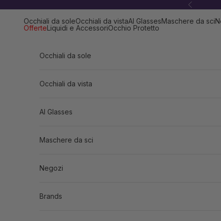
Vai al contenuto
Precedent
Occhiali da sole
Occhiali da vista
AI Glasses
Maschere da sci
N
Offerte
Liquidi e Accessori
Occhio Protetto
Occhiali da sole
Occhiali da vista
AI Glasses
Maschere da sci
Negozi
Brands