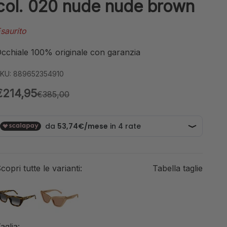
col. 020 nude nude brown
saurito
cchiale 100% originale con garanzia
KU: 889652354910
Prezzo scontato
€214,95
Prezzo
€385,00
copri tutte le varianti:
Tabella taglie
aglia: