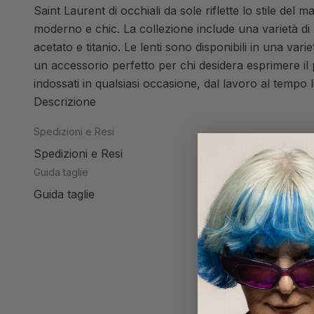
Saint Laurent di occhiali da sole riflette lo stile del 
moderno e chic. La collezione include una varietà di mo
acetato e titanio. Le lenti sono disponibili in una vari
un accessorio perfetto per chi desidera esprimere il
indossati in qualsiasi occasione, dal lavoro al tempo l
Descrizione
Spedizioni e Resi
Spedizioni e Resi
Guida taglie
Guida taglie