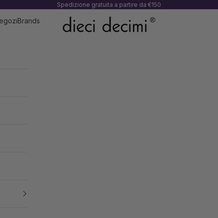
Spedizione gratuita a partire da €150
e
egozi
Brands