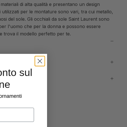
n materiali di alta qualità e presentano un design
 utilizzati per le montature sono vari, tra cui metallo,
nnosi del sole. Gli occhiali da sole Saint Laurent sono
ia per l'uomo che per la donna e possono essere
e trova il modello perfetto per te.
onto sul
ine
giornamenti