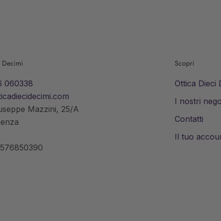
i Decimi
Scopri
6 060338
Ottica Dieci
icadiecidecimi.com
I nostri nego
useppe Mazzini, 25/A
Contatti
aenza
Il tuo accou
0576850390