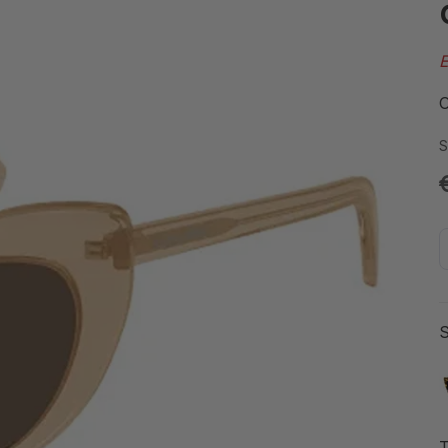
E
O
S
S
T