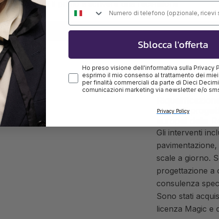
Sii il primo a scrivere una recensione
Numero di telefono
Scrivi una recensione
Sblocca l'offerta
Ho preso visione dell'informativa sulla Privacy 
esprimo il mio consenso al trattamento dei miei
per finalità commerciali da parte di Dieci Decimi, 
comunicazioni marketing via newsletter e/o sm
Riqualificazion
Imola. Il proget
Privacy Policy
europei della 
Gli interventi in
pavimentazione, i
scale a giorno. So
progettazione a 
consulenza specia
Sono stati acquis
licenza Magic e 